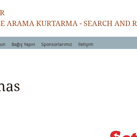
AR
E ARAMA KURTARMA - SEARCH AND R
lun
Bağış Yapın
Sponsorlarımız
İletişim
nas