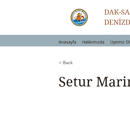
DAK-S
DENİZD
Anasayfa
Hakkımızda
Üyemiz O
< Back
Setur Mari